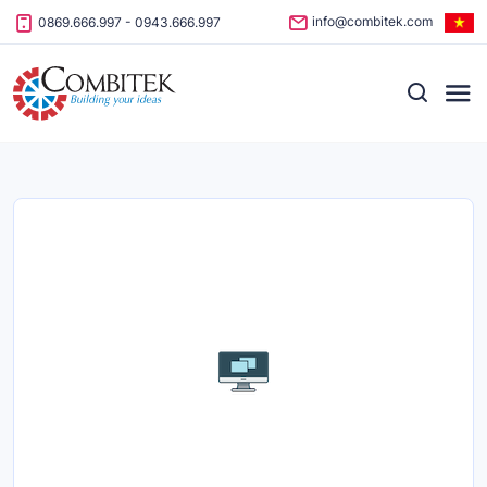
Skip to content
info@combitek.com
0869.666.997
-
0943.666.997