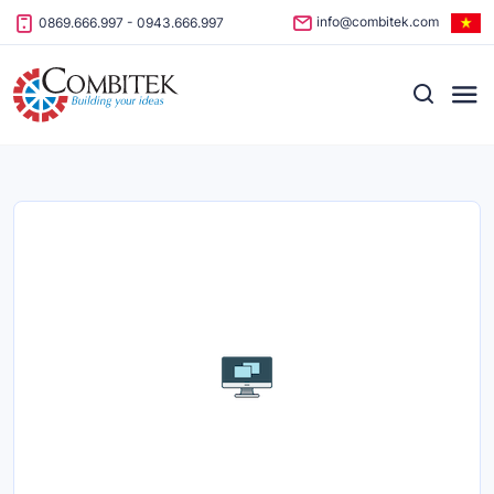
Skip to content
info@combitek.com
0869.666.997
-
0943.666.997