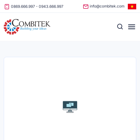
Skip to content
info@combitek.com
0869.666.997
-
0943.666.997