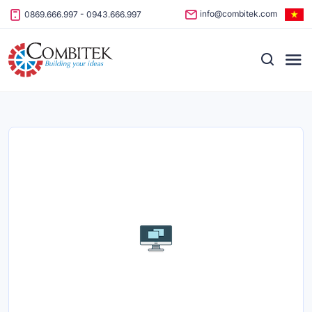
Skip to content
info@combitek.com
0869.666.997
-
0943.666.997