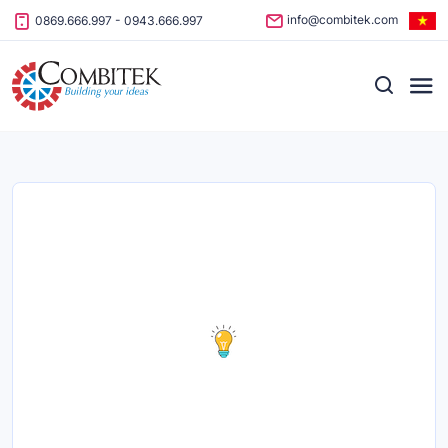
Skip to content
info@combitek.com
0869.666.997
-
0943.666.997