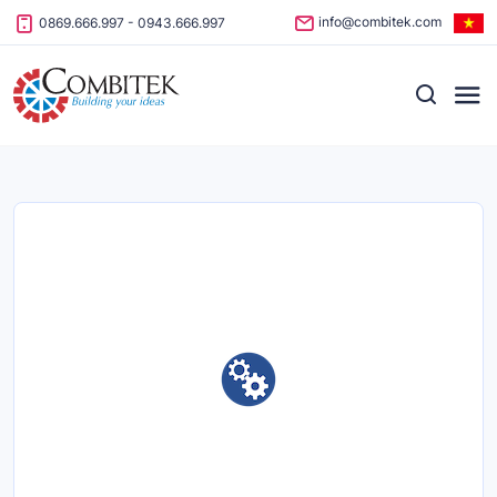
Skip to content
info@combitek.com
0869.666.997
-
0943.666.997