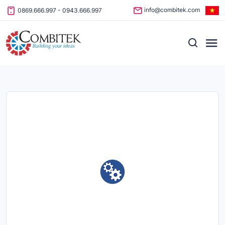
Skip to content
info@combitek.com
0869.666.997
-
0943.666.997