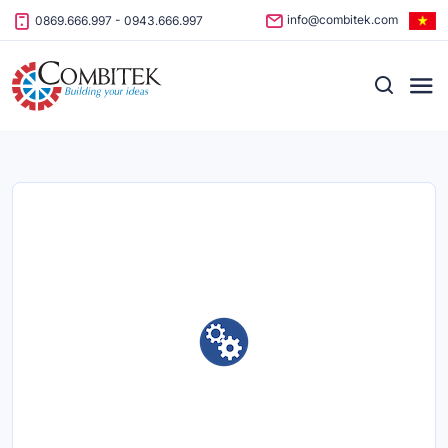
Skip to content
info@combitek.com
0869.666.997
-
0943.666.997