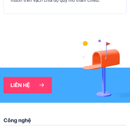
muốn trên vạch chia độ quy mô tham chiếu.
LIÊN HỆ
Công nghệ