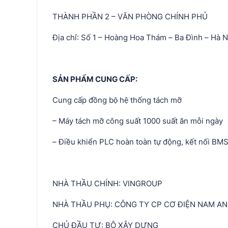
THÀNH PHẦN 2 – VĂN PHÒNG CHÍNH PHỦ
Địa chỉ: Số 1 – Hoàng Hoa Thám – Ba Đình – Hà N
SẢN PHẨM CUNG CẤP:
Cung cấp đồng bộ hệ thống tách mỡ
– Máy tách mỡ công suất 1000 suất ăn mỗi ngày
– Điều khiển PLC hoàn toàn tự động, kết nối BM
NHÀ THẦU CHÍNH: VINGROUP
NHÀ THẦU PHỤ: CÔNG TY CP CƠ ĐIỆN NAM AN
CHỦ ĐẦU TƯ: BỘ XÂY DỰNG