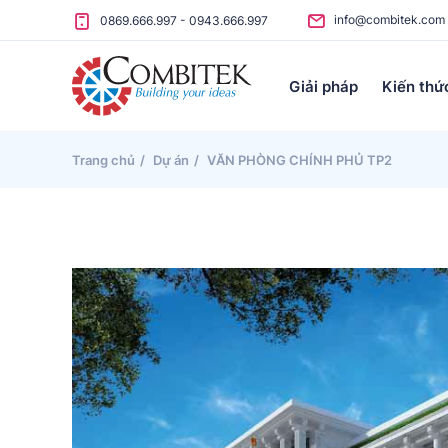
Skip to content
info@combitek.com
0869.666.997
-
0943.666.997
Giải pháp
Kiến thứ
Trang chủ
Dự án
VĂN PHÒNG CHÍNH PHỦ TP2