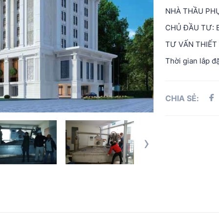
NHÀ THẦU PHỤ
CHỦ ĐẦU TƯ: 
TƯ VẤN THIẾT 
Thời gian lắp đ
CHIA SẺ:
›