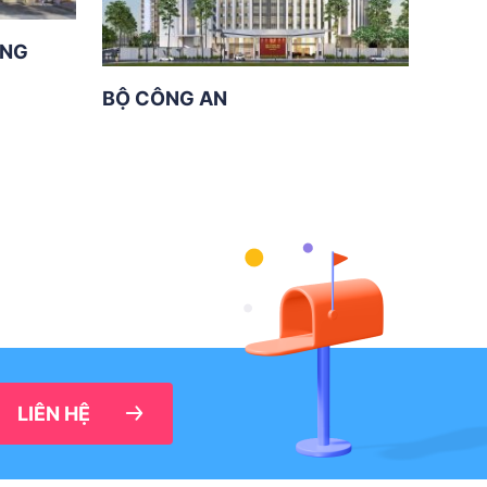
ƠNG
BỘ CÔNG AN
LIÊN HỆ