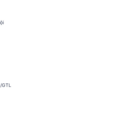
ội
S/GTL