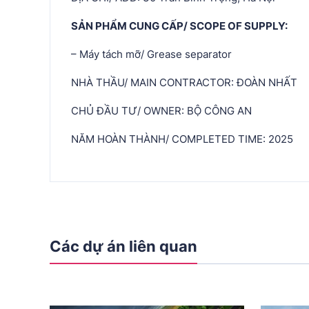
SẢN PHẨM CUNG CẤP/ SCOPE OF SUPPLY:
– Máy tách mỡ/ Grease separator
NHÀ THẦU/ MAIN CONTRACTOR: ĐOÀN NHẤT
CHỦ ĐẦU TƯ/ OWNER: BỘ CÔNG AN
NĂM HOÀN THÀNH/ COMPLETED TIME: 2025
Các dự án liên quan