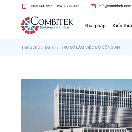
Skip to content
info@combitek.com
0869.666.997
-
0943.666.997
Giải pháp
Kiến thứ
Trang chủ
Dự án
TRỤ SỞ LÀM VIỆC BỘ CÔNG AN