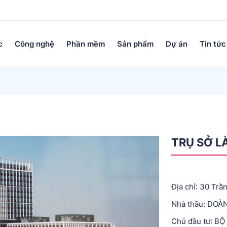
c
Công nghệ
Phần mềm
Sản phẩm
Dự án
Tin tức
TRỤ SỞ L
Địa chỉ: 30 Trầ
Nhà thầu: ĐOÀ
Chủ đầu tư: B