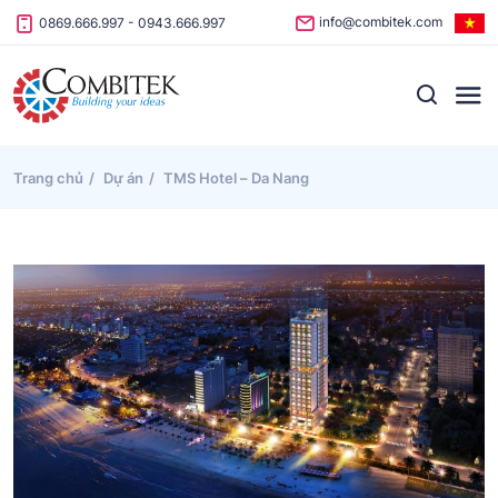
Skip to content
info@combitek.com
0869.666.997
-
0943.666.997
Trang chủ
Dự án
TMS Hotel – Da Nang