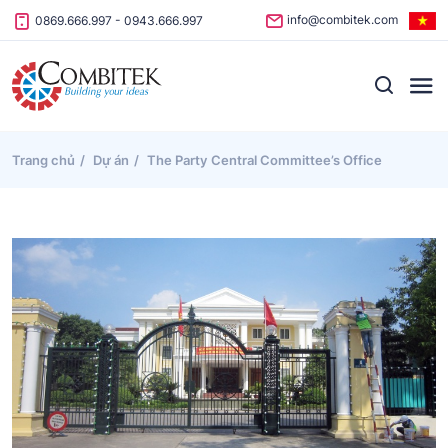
Skip to content
info@combitek.com
0869.666.997
-
0943.666.997
Trang chủ
Dự án
The Party Central Committee’s Office