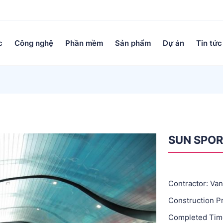
c
Công nghệ
Phần mềm
Sản phẩm
Dự án
Tin tức
SUN SPO
Contractor: Va
Construction P
Completed Tim