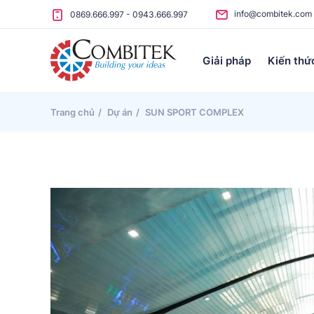
Skip to content
info@combitek.com
0869.666.997
-
0943.666.997
Giải pháp
Kiến thứ
Trang chủ
Dự án
SUN SPORT COMPLEX