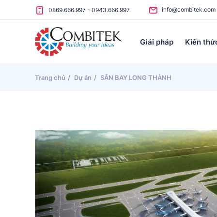
Skip to content
info@combitek.com
0869.666.997
-
0943.666.997
Giải pháp
Kiến thứ
Trang chủ
Dự án
SÂN BAY LONG THÀNH