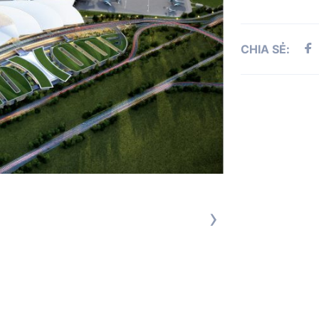
CHIA SẺ:
›