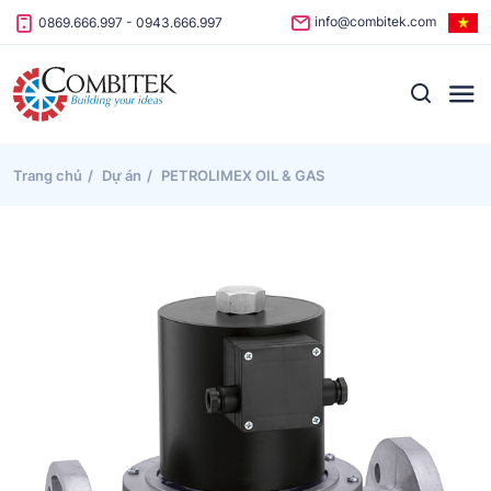
Skip to content
info@combitek.com
0869.666.997
-
0943.666.997
Trang chủ
Dự án
PETROLIMEX OIL & GAS