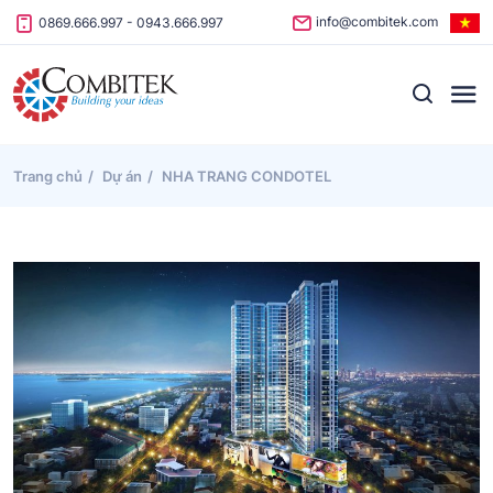
Skip to content
info@combitek.com
0869.666.997
-
0943.666.997
Trang chủ
Dự án
NHA TRANG CONDOTEL