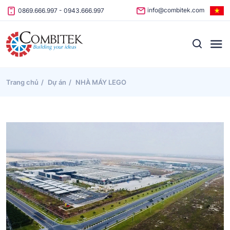
Skip to content
info@combitek.com
0869.666.997
-
0943.666.997
Trang chủ
Dự án
NHÀ MÁY LEGO