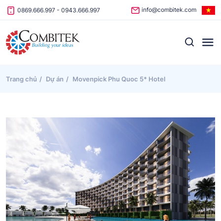
Skip to content
info@combitek.com
0869.666.997
-
0943.666.997
Trang chủ
Dự án
Movenpick Phu Quoc 5* Hotel