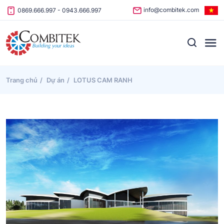
Skip to content
info@combitek.com
0869.666.997
-
0943.666.997
Trang chủ
Dự án
LOTUS CAM RANH