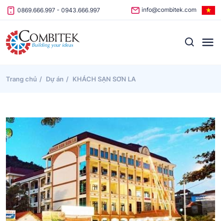
Skip to content
info@combitek.com
0869.666.997
-
0943.666.997
Trang chủ
Dự án
KHÁCH SẠN SƠN LA