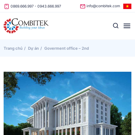
Skip to content
info@combitek.com
0869.666.997
-
0943.666.997
Trang chủ
Dự án
Goverment office – 2nd