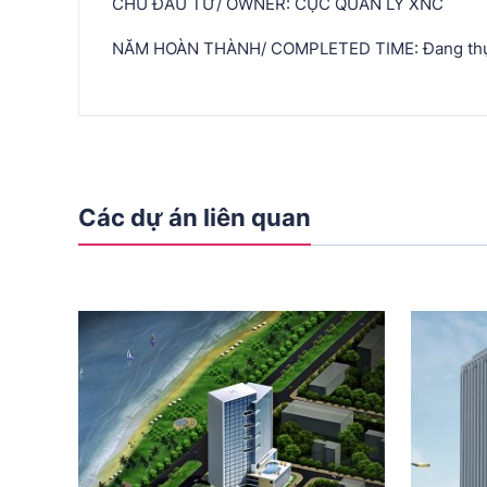
CHỦ ĐẦU TƯ/ OWNER: CỤC QUẢN LÝ XNC
NĂM HOÀN THÀNH/ COMPLETED TIME: Đang thự
Các dự án liên quan