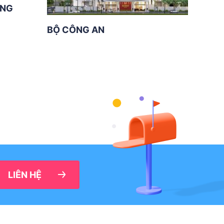
ƠNG
BỘ CÔNG AN
LIÊN HỆ