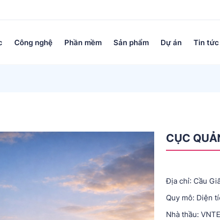
c
Công nghệ
Phần mềm
Sản phẩm
Dự án
Tin tức
CỤC QUẢN
Địa chỉ: Cầu Gi
Quy mô: Diện tí
Nhà thầu: VNT