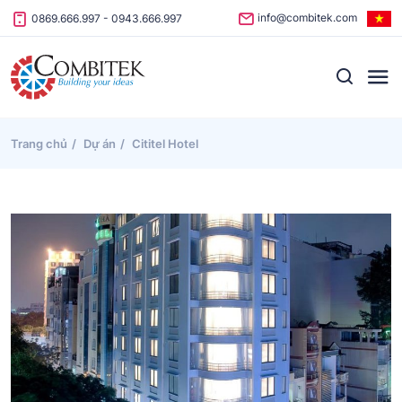
Skip to content
info@combitek.com
0869.666.997
-
0943.666.997
Trang chủ
Dự án
Cititel Hotel