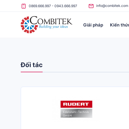
Skip to content
info@combitek.com
0869.666.997
-
0943.666.997
Giải pháp
Kiến thứ
Đối tác