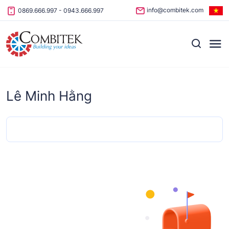
Skip to content
info@combitek.com
0869.666.997
-
0943.666.997
Lê Minh Hằng