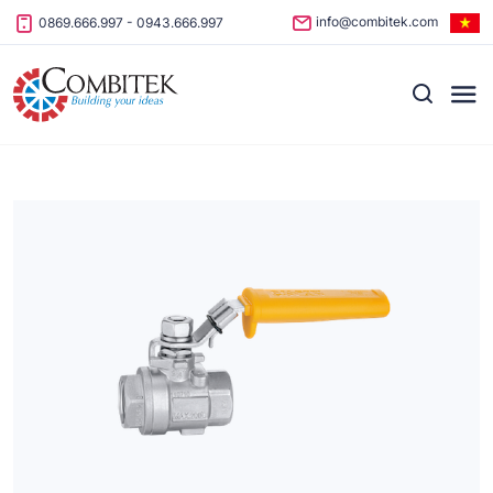
Skip to content
info@combitek.com
0869.666.997
-
0943.666.997