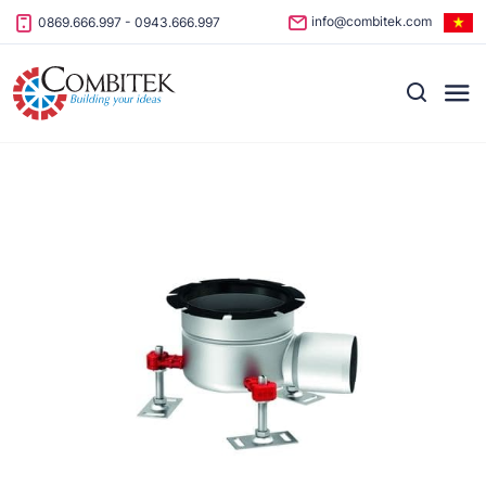
Skip to content
info@combitek.com
0869.666.997
-
0943.666.997