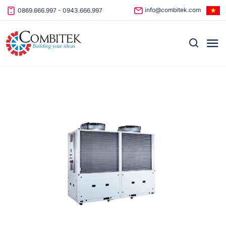
Skip to content
info@combitek.com
0869.666.997
-
0943.666.997