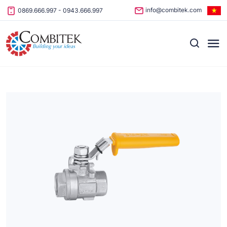
Skip to content
info@combitek.com
0869.666.997
-
0943.666.997