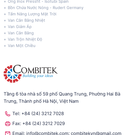
Ống Inox Pressfit - Isotubi Spain
Bồn Chứa Nước Nóng - Rudert Germany
Tấm Năng Lượng Mặt Trời
Van Cân Bằng Nhiệt
Van Giảm Áp
Van Cân Bằng
Van Trộn Nhiệt Độ
Van Một Chiều
Tầng 6 tòa nhà số 59 phố Quang Trung, Phường Hai Bà
Trưng, Thành phố Hà Nội, Việt Nam
Tel:
+84 (24) 3212 7028
Fax:
+84 (24) 3212 7029
;
Email:
info@combitek.com
combitekvn@gmail.com