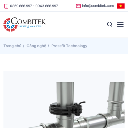
Skip to content
info@combitek.com
0869.666.997
-
0943.666.997
Trang chủ
Công nghệ
Pressfit Technology