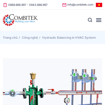
Skip to content
info@combitek.com
0869.666.997
-
0943.666.997
Trang chủ
Công nghệ
Hydraulic Balancing in HVAC System