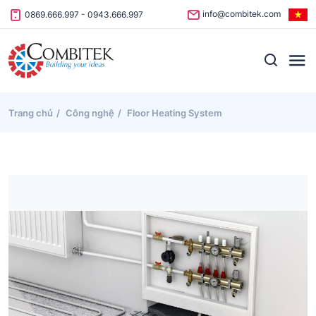
Skip to content
info@combitek.com
0869.666.997
-
0943.666.997
Trang chủ
Công nghệ
Floor Heating System