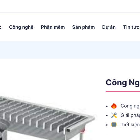
c
Công nghệ
Phần mềm
Sản phẩm
Dự án
Tin tức
Công Ng
Công ng
Giải phá
Tiết kiệ