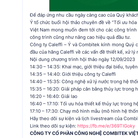
Để đáp ứng nhu cầu ngày càng cao của Quý khách
Ý tổ chức buổi hội thảo chuyên đề về “Tối ưu hó
Việt Nam mong muốn đem tới cho các công trình cá
công trình cũng như nâng cao hiệu quả đầu tư.
Công ty Caleffi – Ý và Combitek kính mong Quý cô
đầu của hãng Caleffi về các vấn đề thiết kế, xử l
Nội dung chương trình hội thảo ngày 12/09/2023
14:30 – 14:35: Khai mạc, giới thiệu đại biểu, tuyên
14:35 – 14:40: Giới thiệu công ty Caleffi
14:40 – 15:35: Công nghệ xử lý nước trong hệ th
15:35 – 16:20: Giải pháp cân bằng thủy lực trong
16:20 – 16:40: Giải lao
16:40 – 17:10: Tối ưu hóa thiết kế thủy lực tro
17:10 – 17:30: Chạy mô hình mẫu (mô hình hệ thốn
Hãy theo dõi sự kiện và lịch livestream của Comb
Link theo dõi sự kiện:
https://fb.me/e/369TIGoky
CÔNG TY CỔ PHẦN CÔNG NGHỆ COMBITEK VI