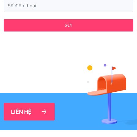
GỬI
LIÊN HỆ